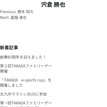
宍倉 勝也
投
Previous:
樫本 知久
Next:
室屋 達也
稿
ナ
ビ
ゲ
新着記事
ー
創業85周年を迎えました！
シ
第２回TAKADAファミリーデー
開催
ョ
「TAKADA e-sports cup」を
ン
開催しました
北九州マラソン2025に参加
第一回TAKADAファミリーデー